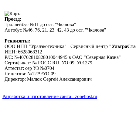
Проезд:
Троллейбус №11 до ост. "Чкалова"
Автобус №46, 76, 21, 23, 42, 43 до ост. "Чкалова"
Реквизиты:
ООО НПП "Уралэкотехника" - Сервисный центр
"УльтраСта
ИНН: 6628068312
Р/С: №40702810828010044945 в ОАО "Северная Казна"
Сертификат: № РОСС RU. УО 09. У01279
Аттестат: сер УЗ №0704
Лицензия: №1279/УО 09
Директор: Малюк Сергей Александрович
Разработка и изготовление сайта - zonehost.ru